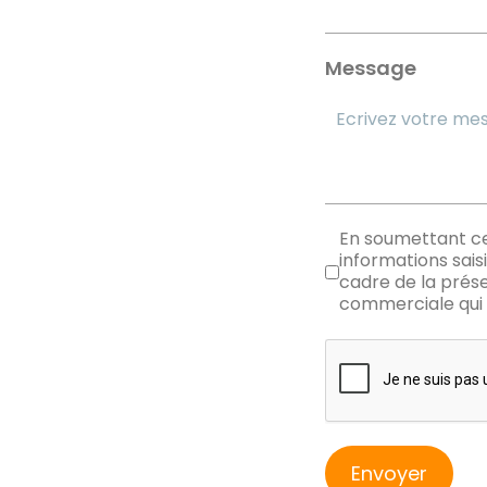
Message
RGPD
En soumettant ce 
informations sais
cadre de la prés
commerciale qui 
reCAPTCHA
Envoyer