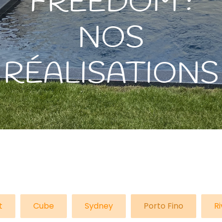
FREEDOM :
NOS
RÉALISATIONS
t
Cube
Sydney
Porto Fino
Ri