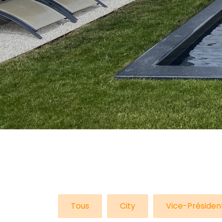
Tous
City
Vice-Présiden