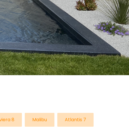
viera 8
Malibu
Atlantis 7