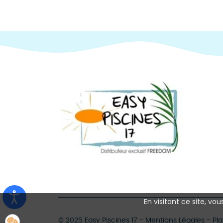
En visitant ce site, vo
©
2025 Easy Piscines 17
-
Mentions Légales
-
Pla