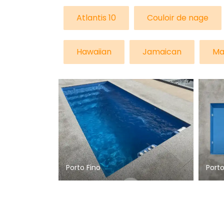
Atlantis 10
Couloir de nage
Hawaiian
Jamaican
Ma
Porto Fino
Porto