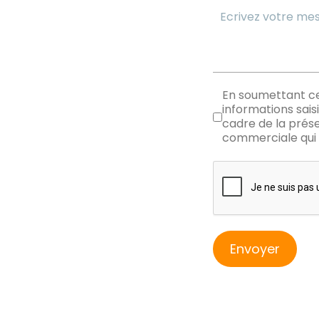
RGPD
En soumettant ce 
informations sais
cadre de la prés
commerciale qui 
reCAPTCHA
Envoyer